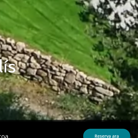
ís
coa
Reserva ara