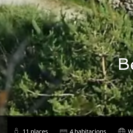
B
11 places
4 habitacions
W