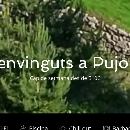
envinguts a Pujol
Cap de setmana des de 510€
i-Fi
Piscina
Chill out
Barba